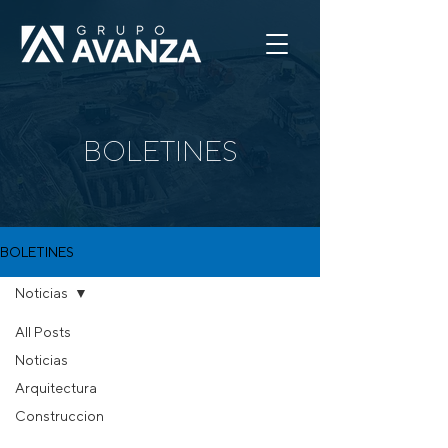
BOLETINES
BOLETINES
Noticias
All Posts
Próximamente nuevas
Noticias
Arquitectura
entradas
Construccion
Explora otras categorías en este blog